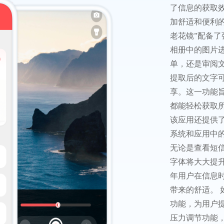
了信息的获取
加舒适和便利的
老花镜”配备
相册中的图片
单，还是审阅
提取后的文字
享。这一功能
都能轻松获取
该应用还提供
系统和应用中
无论是查看短
字体将大大提
年用户在信息
带来的舒适。 
功能，为用户
压力调节功能