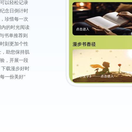
可以轻松记录
纪念日倒计时
，珍惜每一次
用内的时光阅读
介与书单推荐则
时刻更加个性
士，助您保持肌
验，开展一段
 下载漫步好时
每一份美好"